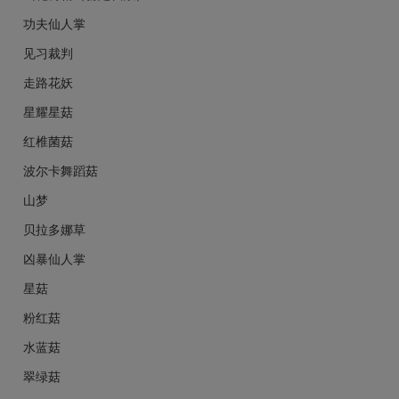
功夫仙人掌
见习裁判
走路花妖
星耀星菇
红椎菌菇
波尔卡舞蹈菇
山梦
贝拉多娜草
凶暴仙人掌
星菇
粉红菇
水蓝菇
翠绿菇