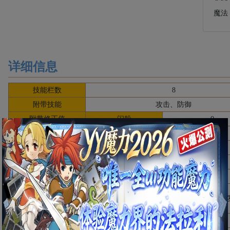
魔法
详细信息
技能栏数
8
附带技能
攻击、防御
附带修正值
闪躲
0
必杀
0
附带抵抗值
毒
0
石化
0
昏睡
0
1级来源
怀旧服：蔓陀罗草设计图
A、B、C+Lv.1蔓
备注
怀旧服：宝石鼠闪卡月亮奖奖品