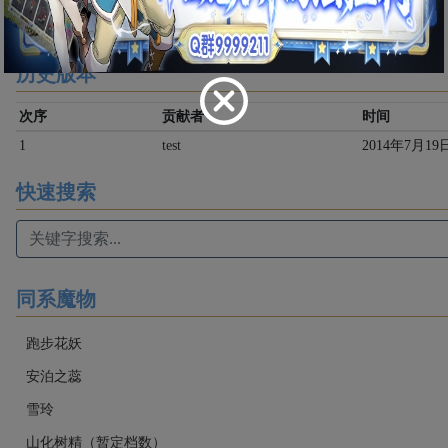
历史版本
次序
贡献者
时间
1
test
2014年7月19日 
快速搜索
同系魔物
跑步花妖
安泊之蕊
雪玲
山化树精（暂定档数）