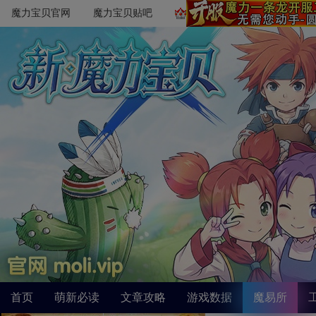
魔力宝贝官网
魔力宝贝贴吧
首页
萌新必读
文章攻略
游戏数据
魔易所