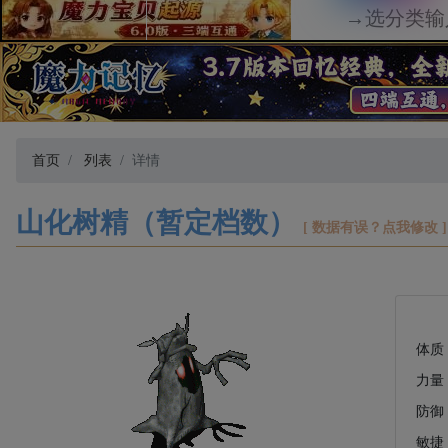
首页
列表
详情
山化树精（暂定档数）
[ 数据有误？点我修改 ]
体质
力量
防御
敏捷