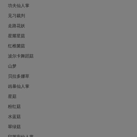
功夫仙人掌
见习裁判
走路花妖
星耀星菇
红椎菌菇
波尔卡舞蹈菇
山梦
贝拉多娜草
凶暴仙人掌
星菇
粉红菇
水蓝菇
翠绿菇
印第安仙人掌