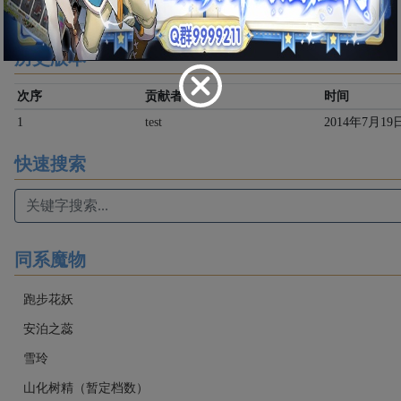
历史版本
次序
贡献者
时间
1
test
2014年7月19日 
快速搜索
同系魔物
跑步花妖
安泊之蕊
雪玲
山化树精（暂定档数）