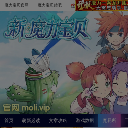
魔力宝贝官网
魔力宝贝贴吧
首页
萌新必读
文章攻略
游戏数据
魔易所