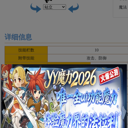
魔法
详细信息
技能栏数
10
附带技能
攻击、防御
附带修正值
闪躲
0
必杀
0
附带抵抗值
毒
0
石化
0
昏睡
0
1级来源
怀旧服：死亡树精设计图A~D+Lv.1死亡树精
备注
怀旧服：参考《
周期性贩卖设计图NPC
》活
2025.11.26更新