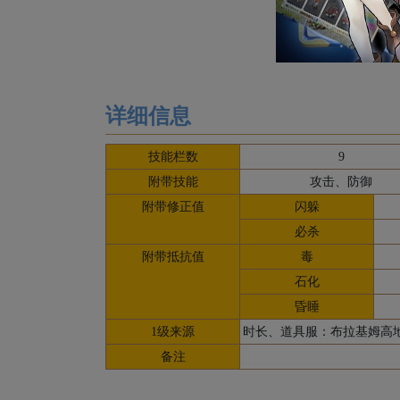
魔
详细信息
技能栏数
9
附带技能
攻击、防御
附带修正值
闪躲
必杀
附带抵抗值
毒
石化
昏睡
1级来源
时长、道具服：布拉基姆高地虫
备注