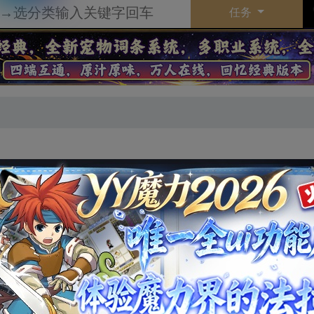
任务
总档位：
103
地
质
8
水
量
39
火
御
25
风
捷
12