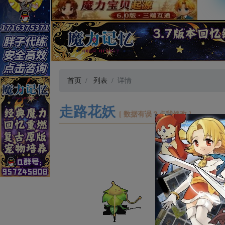
首页
列表
详情
走路花妖
[ 数据有误？点我修改 ]
体
力
防
敏