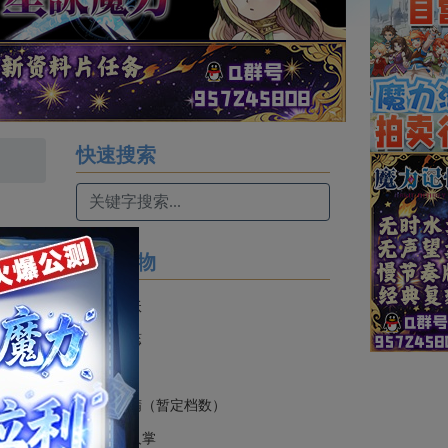
快速搜索
同系魔物
跑步花妖
安泊之蕊
70
雪玲
0
山化树精（暂定档数）
0
功夫仙人掌
30