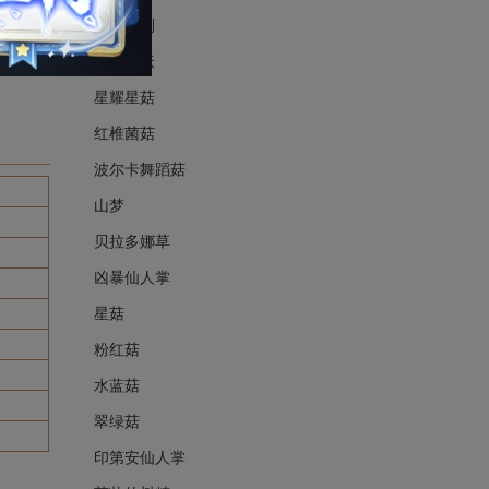
见习裁判
走路花妖
星耀星菇
红椎菌菇
波尔卡舞蹈菇
山梦
贝拉多娜草
凶暴仙人掌
星菇
粉红菇
水蓝菇
翠绿菇
印第安仙人掌