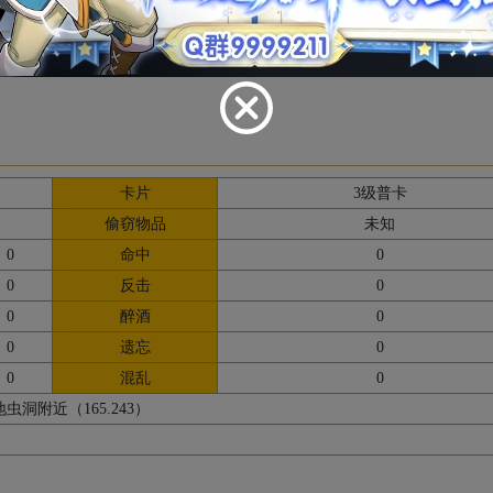
法
19
卡片
3级普卡
偷窃物品
未知
0
命中
0
0
反击
0
0
醉酒
0
0
遗忘
0
0
混乱
0
洞附近（165.243）