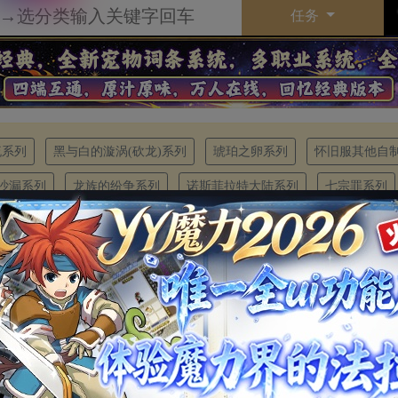
任务
流系列
黑与白的漩涡(砍龙)系列
琥珀之卵系列
怀旧服其他自
沙漏系列
龙族的纷争系列
诺斯菲拉特大陆系列
七宗罪系列
空之门系列
天界骑士与星咏歌姬系列
新大陆（新村新城）系列
要条件