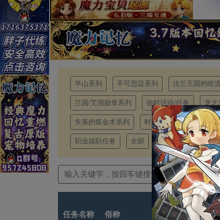
半山系列
不可思议系列
法兰王国的暗
兰国/艾国勋章系列
临时活动/任务
龙之
失落的炼金术系列
时长/道具服任务
时
职业就职任务
全部
任务名称
俗称
必