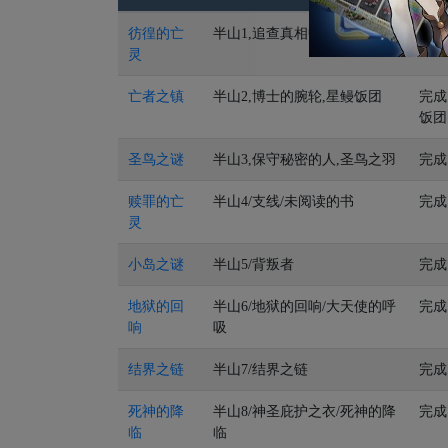
彷徨的亡
半山1,追查真相中
等级
灵
亡者之镇
半山2,博士的腕轮,星鳗饭团
完成
饭团
圣鸟之谜
半山3,保守秘密的人,圣鸟之羽
完成
赎罪的亡
半山4/支线/未阅读的书
完成
灵
小岛之谜
半山5/背叛者
完成
地狱的回
半山6/地狱的回响/大天使的呼
完成
响
吸
结界之链
半山7/结界之链
完成
死神的降
半山8/神圣庇护之衣/死神的降
完成
临
临