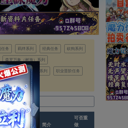
制任务
羁绊系列
经典任务
砍狗系列
森罗万象（树海）系列
勇者的传承（洗礼）系列
职业晋阶任务
建议等
可否重
级
简介
做