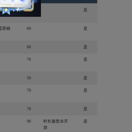
60
是
【星鳗
60
是
60
是
70
是
50
是
70
是
70
是
90
时长服暂未开
是
放