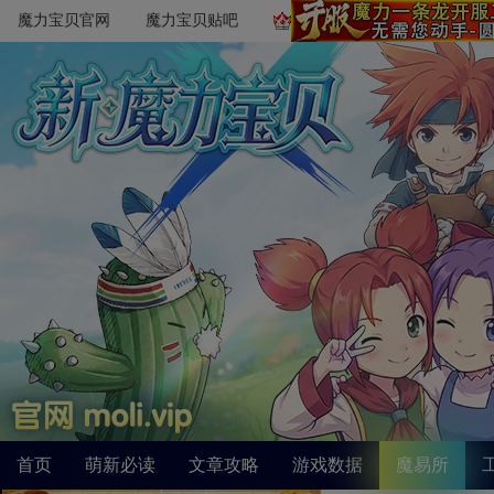
魔力宝贝官网
魔力宝贝贴吧
首页
萌新必读
文章攻略
游戏数据
魔易所