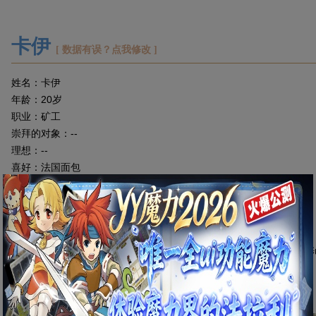
卡伊
[ 数据有误？点我修改 ]
姓名：卡伊
年龄：20岁
职业：矿工
崇拜的对象：--
理想：--
喜好：法国面包
喜欢的宠物：猫妖
喜欢的人：凯
讨厌的人：武圣-龙碎（这个老头太古板了，不通人情）
好友：
介绍：“卡伊”全名是“卡伊·巴·沙琦”，出身在南方大国阿法利亚属
珍视的东西：--