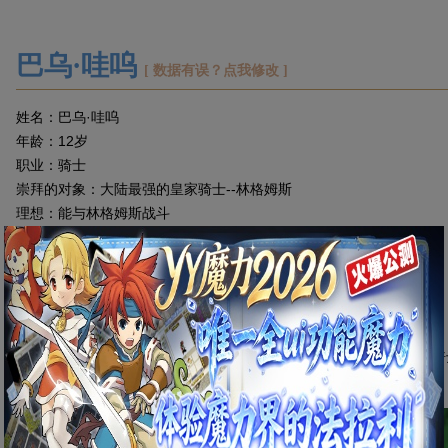
巴乌·哇呜
[ 数据有误？点我修改 ]
姓名：巴乌·哇呜
年龄：12岁
职业：骑士
崇拜的对象：大陆最强的皇家骑士--林格姆斯
理想：能与林格姆斯战斗
喜好：收集与林格姆斯一切有关的情报,锻炼自己
喜欢的宠物：水龙蜥
喜欢的人：乌噜
讨厌的人：性格懦弱的人
好友：
介绍：“巴乌”是生长在法兰城杂货铺的小孩。他的梦想是成为强壮的
珍视的东西：骑士的介绍信（但是由于自信心不足而迟迟没有就职）