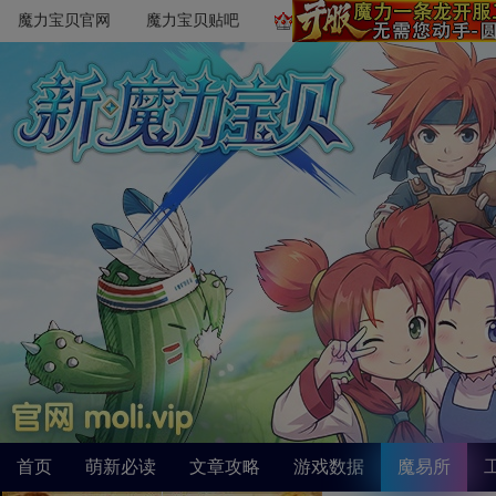
魔力宝贝官网
魔力宝贝贴吧
首页
萌新必读
文章攻略
游戏数据
魔易所