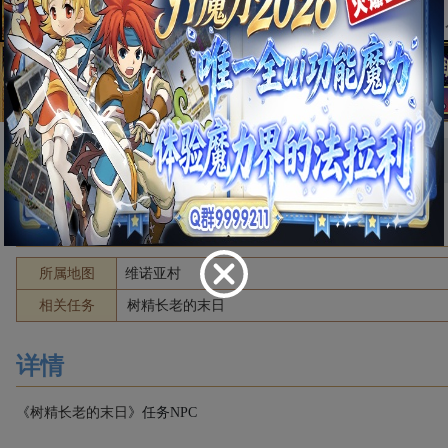
首页
NPC列表
详情
佣兵艾里克
[ 数据有误？点我修改 ]
所属地图
维诺亚村
相关任务
树精长老的末日
详情
《
树精长老的末日
》任务NPC