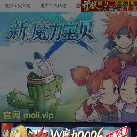
魔力宝贝官网
魔力宝贝贴吧
首页
萌新必读
文章攻略
游戏数据
魔易所