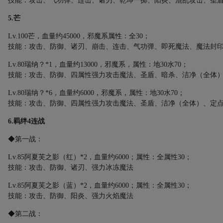
技能：攻击、气功弹、连击、诸刃、乾坤一掷、阳炎、混乱攻击、圣
5.
芒
Lv.100
芒，血量约
45000
，邪魔系属性：全
30
；
技能：攻击、防御、诸刃、崩击、连击、气功弹、即死魔法、魔法封
Lv.80
瑞纳？
*1
，血量约
13000
，邪魔系，属性：地
30
水
70
；
技能：攻击、防御、四属性强力攻击魔法、圣盾、暗杀、洁净（全体
Lv.80
瑞纳？
*6
，血量约
6000
，邪魔系，属性：地
30
水
70
；
技能：攻击、防御、四属性强力攻击魔法、圣盾、洁净（全体）、定
6
.羁绊
4
连战
◆第一战：
Lv.85
阿夏芙之影（红）
*2
，血量约
6000
；属性：全属性
30
；
技能：攻击、防御、诸刃、强力冰冻魔法
Lv.85
阿夏芙之影（蓝）
*2
，血量约
6000
；属性：全属性
30
；
技能：攻击、防御、阳炎、强力火焰魔法
◆第二战：