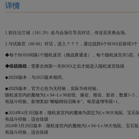
详情
1.
前往法兰城（
161.29
）处与会场引导员对话，传送至庆典会场。
2.
与试炼官（
60.60
）对话，进入？？？，通过战胜
6
个
BOSS
后获得
3
个
◆每个
BOSS
间隔
1
个随机迷宫（挑战赛通道），每个随机迷宫共
5
层。
◆
练级路线
：需要击倒第一关BOSS之后才能进入随机迷宫练级
2026
◆
版本，与2025版本相同。
2025
◆
版本，官方公告为无经验，实际为有经验。
随机迷宫内的魔物为
Lv.94~Lv.98
岩怪、爆岩、熔岩、影岩，数量
1~5
，
有战斗经验。
新增奖励“蜥蜴精锐召唤令”。每层递增等级+1。
◆
2024
年
4
月
3
日版本：随机迷宫内的魔物为固定为
Lv.98
大地鼠、宝石
有战斗经验，适合练级
2024
年
3
月
28
日版本：随机迷宫内的魔物为
Lv.94~Lv.98
大地鼠、宝石鼠
有战斗经验，适合练级