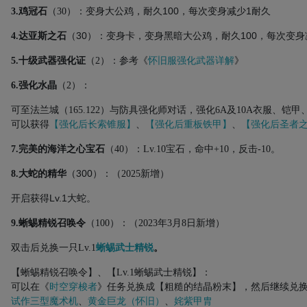
100
1
3.鸡冠石
（
30
）：变身大公鸡，耐久
，每次变身减少
耐久
30
100
4.达亚斯之石
（
）：变身卡，变身黑暗大公鸡，耐久
，每次变身
5.十级武器强化证
（
2
）：参考《
怀旧服强化武器详解
》
6.强化水晶
（
2
）：
可至法兰城（
165.122
）与防具强化师对话，强化
6A
及
10A
衣服、铠甲
可以获得
【强化后长索锥服】
、
【强化后重板铁甲】
、
【强化后圣者
7.完美的海洋之心宝石
（
40
）：
Lv.10
宝石，命中
+10
，反击
-10。
300
8.大蛇的精华
（
）：（2025新增）
Lv.1
开启获得
大蛇。
9.蜥蜴精锐召唤令
（
100
）：（2023年3月8日新增）
双击后兑换一只
Lv.1
蜥蜴武士精锐
。
【蜥蜴精锐召唤令】、【
Lv.1
蜥蜴武士精锐】：
可以在《
时空穿梭者
》任务兑换成【粗糙的结晶粉末】，然后继续兑
试作三型魔术机
、
黄金巨龙（怀旧）
、
姹紫甲胄