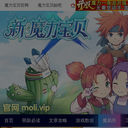
魔力宝贝官网
魔力宝贝贴吧
首页
萌新必读
文章攻略
游戏数据
魔易所