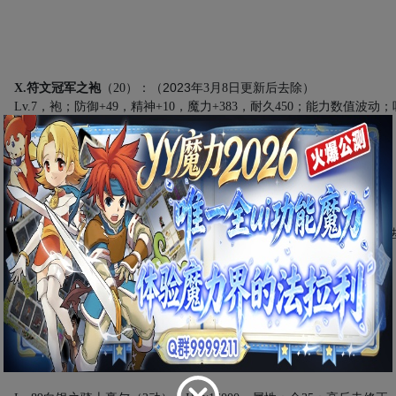
2023
X.符文冠军之袍
（
20
）：
（
年
3
月
8
日更新后去除）
Lv.7，袍；防御
+49
，精神
+10
，魔力
+383
，耐久
450
；能力数值波动；
奖品兑换历史记录
：
2025
新增：“蜥蜴精锐召唤令（
100
）”
2023
年
3
月
8
日：新增：“大蛇的精华”（
300
）、“达亚斯之石”（
30
），
6
个
BOSS
战斗信息
1.
白银之骑