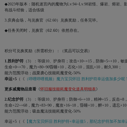
◆
2023
年版本：随机迷宫内的魔物为
Lv.94~Lv.98
岩怪、爆岩、熔岩、
有战斗经验，适合练级
3.
庆典会场
，与兑换官（
62.60
）兑换奖励，任务完毕。
任务关闭时，
62.60
◆
兑换官（
）依然存在
。
积分可兑换奖励（所需积分）：（奖品可以交易）
1.胜利护符
（
3
）：等级
10
、护身符；攻击
+10~+15
，防御
+5~+10
，敏
生命
+0
~
+70
，魔力+80~90昏睡
+10
，石化
+10
，混乱
+10
，耐久
300
；
能力范围浮动；战栗袭心技能耗魔变化
-50%
幸运
+5
（《
（哔哩哔哩视频）魔力宝贝怀旧
胜利护符幸运值加多少呢
更多减魔物品查看
《
怀旧服技能耗魔变化道具明细表
》
2.纪念护符
（
3
）：等级
10
、护身符；防御
+6~+10
，精神
+15
，反击
+8
生命
+22~+68
，魔力
+83~90
，魔攻
+16~18
，昏睡
+10
，醉
+10
，遗忘
+10
能力范围浮动；吸血魔法技能耗魔变化
-50%
幸运+5（《
【魔力宝贝怀旧 胜利护符+幸运值5，那纪念护符加不加幸