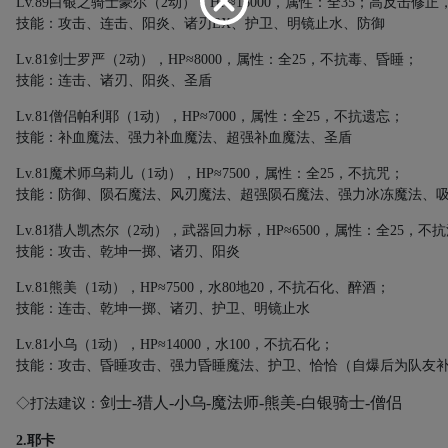
Lv.89
白银之骑士豪尔
（
2
动）
，
HP
≈
16000
，属性：全
35
；高反击修正
技能：攻击、连击、阳炎、诸刃
EX
、护卫、明镜止水、防御
Lv.81
剑士罗严
（
2
动）
，
HP
≈
8000
，属性：全
25
，不抗毒、昏睡；
技能：连击、诸刃、阳炎、圣盾
Lv.81
僧侣帕利耶
（
1
动）
，
HP
≈
7000
，属性：全
25
，不抗遗忘；
技能：补血魔法、强力补血魔法、超强补血魔法、圣盾
Lv.81
魔术师乌莉儿
（
1
动）
，
HP
≈
7500
，属性：全
25
，不抗咒；
技能：防御、陨石魔法、风刃魔法、超强陨石魔法、强力冰冻魔法、
Lv.81
猎人凯杰尔
（
2
动），武器回力标
，
HP
≈
6500
，属性：全
25
，不抗
技能：攻击、乾坤一掷、诸刃、阳炎
Lv.81
熊美
（
1
动）
，
HP
≈
7500
，水
80
地
20
，不抗石化、醉酒；
技能：连击、乾坤一掷、诸刃、护卫、明镜止水
Lv.81
小乌
（
1
动）
，
HP
≈
14000
，水
100
，不抗石化；
技能：攻击、昏睡攻击、强力昏睡魔法、护卫、恰恰（自爆后为队友
剑士
-
猎人
-
小乌
-
魔法师
-
熊美
-
白银骑士
-
僧侣
◇打法建议：
2.
耶卡