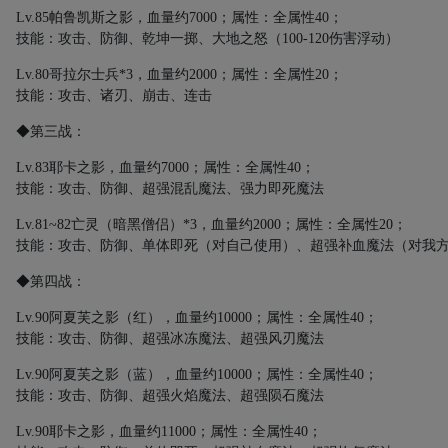
Lv.85
帕鲁凯斯之影，血量约
7000
；属性：全属性
40
；
技能：攻击、防御、乾坤一掷、大地之怒（
100-120
伤害浮动）
Lv.80
哥拉尔士兵
*3
，血量约
2000
；属性：全属性
20
；
技能：攻击、诸刃、崩击、连击
◆第三战：
Lv.83
耶卡之影，血量约
7000
；属性：全属性
40
；
技能：攻击、防御、超强混乱魔法、强力即死魔法
Lv.81~82
亡灵（暗黑僧侣）
*3
，血量约
2000
；属性：全属性
20
；
技能：攻击、防御、单体即死（对自己使用）、超强补血魔法（对我
◆第四战：
Lv.90
阿夏芙之影（红），血量约
10000
；属性：全属性
40
；
技能：攻击、防御、超强冰冻魔法、超强风刃魔法
Lv.90
阿夏芙之影（蓝），血量约
10000
；属性：全属性
40
；
技能：攻击、防御、超强火焰魔法、超强陨石魔法
Lv.90
耶卡之影，血量约
11000
；属性：全属性
40
；