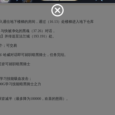
入通往地下楼梯的房间，通过（
16.13
）处楼梯进入地下仓库
】与快被净化的黑魂（
37.26
）对话，
信】并传送至法兰城（
193.191
）处。
个；可交易
尔·哈威对话即可就职暗黑骑士，任务完结。
民皆可就职暗黑骑士
学习技能吸血攻击；
00G
学习技能暗黑骑士之力
限皆减半（最多降为
100000
，欢喜的慈雨）。