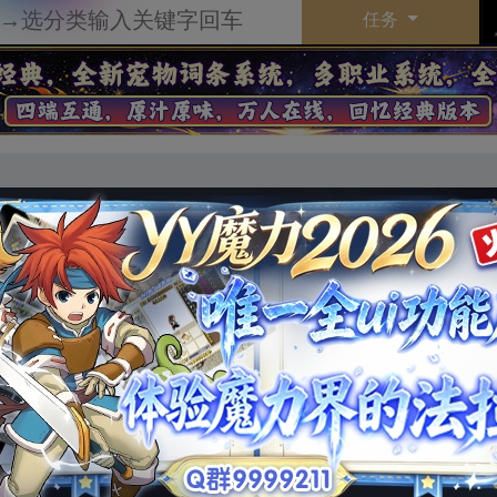
任务
任务类型
职业就职任务
任务NPC
快被净化的黑魂
可否重做
可重做
黑之魂的容器】