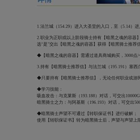
1.
法兰城（
154.29
）进入大圣堂的入口，至（
5.14
）进
2.
职业为正职或以上阶段骑士持有【暗黑之魂的容器
选“是”交出【暗黑之魂的容器】获得【暗黑骑士推荐
◆【暗黑之魂的容器】需通过道具商城购买，
3000
点
/
3.
持有【暗黑骑士推荐信】与法兰城（
195.191
）塞西
◆只要持有【暗黑骑士推荐信】，无论任何职业或游
◆学习技能：
吸血攻击：与克莱斯（
193.188
）对话，可交出
10000G
暗黑骑士之力：与阿基斯（
196.193
）对话，可交出
50
◆暗黑骑士声望不可通过【转职保证书】进行破解；
使用【转职保证书】转为暗黑骑士后，声望与声望上