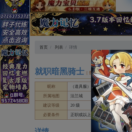
首页
列表
详情
就职暗黑骑士
[ 数据有误？点我修改 ]
昵称
（道具服）暗黑骑士崛起
所属地图
法兰城
建议等级
20 级
必要条件
正职或以上阶段骑士；持有【暗
详情