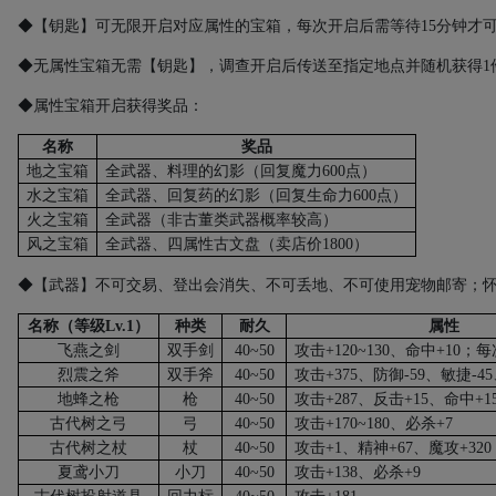
◆【钥匙】可无限开启对应属性的宝箱，每次开启后需等待
15
分钟才
◆无属性宝箱无需【钥匙】，调查开启后传送至指定地点并随机获得
1
◆属性宝箱开启获得奖品：
名称
奖品
地之宝箱
全武器、料理的幻影（回复魔力
600
点）
水之宝箱
全武器、回复药的幻影（回复生命力
600
点）
火之宝箱
全武器（非古董类武器概率较高）
风之宝箱
全武器、四属性古文盘（卖店价
1800
）
◆【武器】不可交易、登出会消失、不可丢地、不可使用宠物邮寄；
名称（等级
Lv.1
）
种类
耐久
属性
飞燕之剑
双手剑
40~50
攻击
+120~130
、命中
+10
；每
烈震之斧
双手斧
40~50
攻击
+375
、防御
-59
、敏捷
-45
地蜂之枪
枪
40~50
攻击
+287
、反击
+15
、命中
+1
古代树之弓
弓
40~50
攻击
+170~180
、必杀
+7
古代树之杖
杖
40~50
攻击
+1
、精神
+67
、魔攻
+320
夏鸢小刀
小刀
40~50
攻击
+138
、必杀
+9