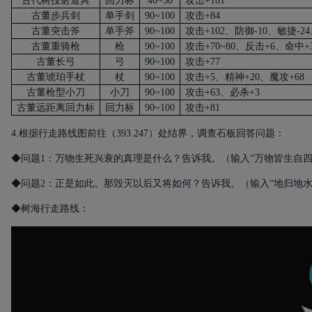
古代树投射道具
回力标
40~50
攻击
+181
古董步兵剑
单手剑
90~100
攻击
+84
古董突击斧
单手斧
90~100
攻击
+102
、防御
-10
、敏捷
-24
古董重骑枪
枪
90~100
攻击
+70~80
、反击
+6
、命中
+
古董长弓
弓
90~100
攻击
+77
古董琥珀手杖
杖
90~100
攻击
+5
、精神
+20
、魔攻
+68
古董枪型小刀
小刀
90~100
攻击
+63
、必杀
+3
古董远距离回力标
回力标
90~100
攻击
+81
4.
根据行走路线图前往（
393.247
）处结界，调查石板回答问题：
◆问题
1
：万物生死兴衰的真理是什么？告诉我。（输入“万物皆生自四
◆问题
2
：正是如此。那毁灭以后又将如何？告诉我。（输入“地归地水
◆树海行走路线：