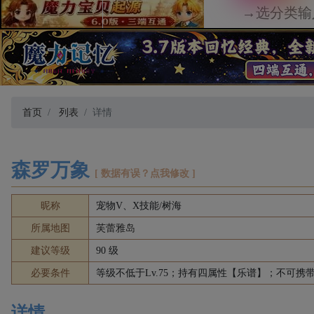
首页
列表
详情
森罗万象
[ 数据有误？点我修改 ]
昵称
宠物V、X技能/树海
所属地图
芙蕾雅岛
建议等级
90 级
必要条件
等级不低于Lv.75；持有四属性【乐谱】；不可携
详情