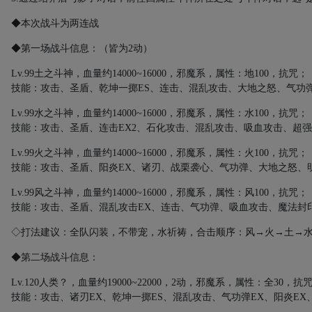
◆本次战斗为两连战
◆第一场战斗信息：（皆为
2
动）
Lv.99
土之斗神，血量约
14000~16000
，邪魔系，属性：地
100
，抗咒；
技能：攻击、圣盾、乾坤一掷
ES
、连击、混乱攻击、大地之怒、气功
Lv.99
水之斗神，血量约
14000~16000
，邪魔系，属性：水
100
，抗咒；
技能：攻击、圣盾、连击
EX2
、石化攻击、混乱攻击、吸血攻击、超强
Lv.99
火之斗神，血量约
14000~16000
，邪魔系，属性：火
100
，抗咒；
技能：攻击、圣盾、阳炎
EX
、诸刃、战栗袭心、气功弹、大地之怒、
Lv.99
风之斗神，血量约
14000~16000
，邪魔系，属性：风
100
，抗咒；
技能：攻击、圣盾、混乱攻击
EX
、连击、气功弹、吸血攻击、魔法封
◇打法建议：全队闪装，不带宠，水祈祷，合击顺序：风→火→土→
◆第二场战斗信息：
Lv.120
人类？，血量约
19000~22000
，
2
动，邪魔系，属性：全
30
，抗
技能：攻击、诸刃
EX
、乾坤一掷
ES
、混乱攻击、气功弹
EX
、阳炎
EX