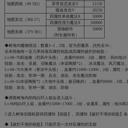
地图西南（
98.392
）
异常状态攻击
V
12150
吸血攻击
V
20250
四属性单体魔法
X
50000
地图东北（
360.17
）
四属性强力魔法
X
100000
宠物邮件
10000
地图东南（
379.381
）
（时长服特有）
◆树海内魔物情况：数量
1~2
，
2
动，皆为邪魔系，抗性全
50
；
击杀怪物有一定几率掉落四属性钥匙或四属性破烂的钥匙：
Lv.68~70
莉迪雅（烈风牛头怪），血量约
8000
，
2
动，属性：风
80
地
20
技能：攻击、圣盾、召唤魔法（米诺陶斯
*2
）、冰冻魔法、风刃魔法
Lv.68~70
大角羊（寒冰牛头怪），血量约
11000~12000
，
2
动，属性：
技能：攻击、乾坤一掷、反击、崩击、攻击魔法防御
Lv.60~62
米诺陶斯
*2
（大地牛头怪；被召唤的），血量约
6000
，
2
动，
技能：攻击、乾坤一掷、崩击、防御
◆调查树海内的纯白吓人箱会进入战斗：
Lv.96
纯白吓人箱，血量约
15000~17000
，
2
动，金属系，属性：地
50
风
3.
进入树海后随机获得四属性【钥匙】、四属性【破烂不堪的钥匙】各
◆【破烂不堪的钥匙】只能开启一次对应属性的宝箱