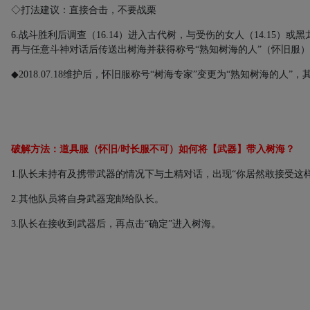
◇打法建议：直接合击，不要战栗
6.
战斗胜利后调查（
16.14
）进入古代树，与受伤的女人（
14.15
）或黑
再与任意斗神对话后传送出树海并获得称号“熟知树海的人”（怀旧服）
◆
2018.07.18
维护后，怀旧服称号“树海专家”变更为“熟知树海的人”，
破解方法：
道具服（怀旧/时长服不可）如何将【武器】带入树海？
1.
队长未持有及携带武器的情况下与土精对话，出现“你居然敢接受这样
2.
其他队员将自身武器宠邮给队长。
3.
队长在接收到武器后，再点击“确定”进入树海。