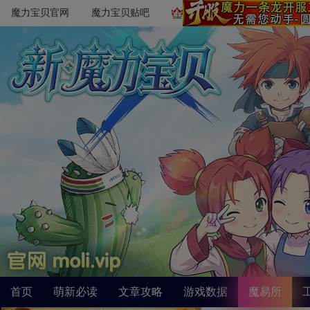
魔力宝贝官网
魔力宝贝贴吧
首页
萌新必读
文章攻略
游戏数据
魔易所