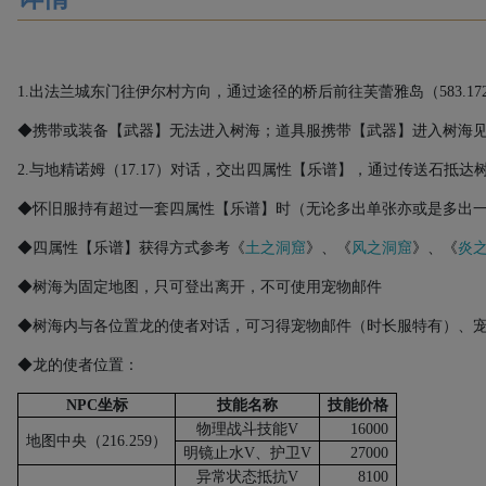
1.
出法兰城东门往伊尔村方向，通过途径的桥后前往芙蕾雅岛（
583.17
◆携带或装备【武器】无法进入树海；
道具服携带【武器】进入树海
2.
与地精诺姆（
17.17
）对话，交出四属性【乐谱】，通过传送石抵达
◆怀旧服持有超过一套四属性【乐谱】时（无论多出单张亦或是多出
◆四属性【乐谱】获得方式参考《
土之洞窟
》、《
风之洞窟
》、《
炎
◆树海为固定地图，只可登出离开，不可使用宠物邮件
◆树海内与各位置龙的使者对话，可习得宠物邮件（时长服特有）、
◆龙的使者位置：
NPC
坐标
技能名称
技能价格
物理战斗技能
V
16000
地图中央（
216.259
）
明镜止水
V
、护卫
V
27000
异常状态抵抗
V
8100