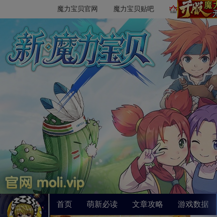
魔力宝贝官网
魔力宝贝贴吧
首页
萌新必读
文章攻略
游戏数据