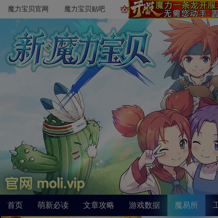
魔力宝贝官网
魔力宝贝贴吧
首页
萌新必读
文章攻略
游戏数据
魔易所