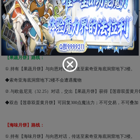
海味月饼
海味月饼
水龙月饼
水龙月饼
7.
与向恩对话，根据持有的【月饼】进入不同路线。
【果蔬月饼】路线：
①
.
持有【果蔬月饼】与向恩对话，传送至索奇亚海底洞窟地下
2
楼。
◆索奇亚海底洞窟地下
2
楼不会遭遇魔物
②
.
与欧兹尼克（
32.25
）对话，交出【果蔬月饼】获得【莲蓉双蛋黄月
◆双击【莲蓉双蛋黄月饼】可回复
300
点魔法力；不可交易，不可叠加
【海味月饼】路线：
①
.
持有【海味月饼】与向恩对话，传送至索奇亚海底洞窟地下
2
楼。