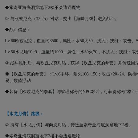
◆索奇亚海底洞窟地下
2
楼不会遭遇魔物
②
.
与欧兹尼克（
32.25
）对话，交出【海味月饼】进入战斗。
◆战斗信息：
Lv.60
欧兹尼克，血量约
3500
，属性：水
50
火
50
，抗咒；技能：攻击、
Lv.50
水龙蜥
*0~9
，血量约
1000
，属性：水
80
火
20
，不抗咒；技能：攻
③
.
战斗胜利后，与欧兹尼克对话，获得【欧兹尼克的拳套】并传送回
◆【欧兹尼克的拳套】：
Lv.6
手环、耐久
100~150
；攻击
+20~24
、防御
/
易、数值浮动
◆装备【欧兹尼克的拳套】与管理称号的
NPC
对话，可获得称号“格斗
【水龙月饼】路线：
①
.
持有【水龙月饼】与向恩对话，传送至索奇亚海底洞窟地下
2
楼。
◆索奇亚海底洞窟地下
2
楼不会遭遇魔物