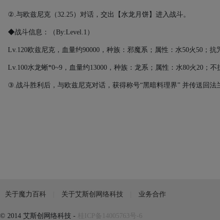
②
.
与欧兹尼克（
32.25
）对话，交出【水龙月饼】进入战斗。
◆战斗信息：（By:Level.1）
Lv.120
欧兹尼克，血量约
90000
，种族：邪魔系；属性：水
50
火
50
；抗
Lv.100
水龙蜥
*0~9
，血量约
13000
，种族：龙系；属性：水
80
火
20
；不
③
.
战斗胜利后，与欧兹尼克对话，获得称号“黑暗料理界”
并传送回法
关于魔力百科
关于艾斯创网络科技
业务合作
© 2014 艾斯创网络科技 -
桂ICP备14005763号-6