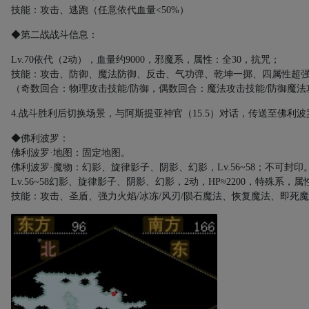
技能：攻击、逃跑（任意依代血量
<50%
）
◆第二战战斗信息：
Lv.70
依代（
2
动），血量约
9000
，邪魔系，属性：全
30
，抗咒；
技能：攻击、防御、魔法防御、反击、气功弹、乾坤一掷、四属性超
（奇数回合：物理攻击技能
/
防御，偶数回合：魔法攻击技能
/
防御
魔法
4.
战斗胜利后切换场景，与阿斯提亚神官（
15.5
）对话，传送至佛利波
◆佛利波罗：
佛利波罗·地图：固定地图。
佛利波罗·魔物：幻影、旋律影子、阴影、幻影，
Lv.56~58
；不可封印
Lv.56~58
幻影、旋律影子、阴影、幻影，
2
动，
HP≈2200
，特殊系，属
技能：攻击、圣盾、强力火焰
/
冰冻
/
风刃
/
陨石魔法、恢复魔法、即死魔