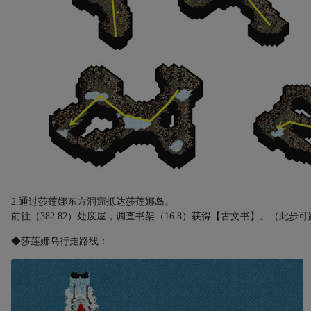
2.
通过莎莲娜东方洞窟抵达莎莲娜岛。
前往（
382.82
）处废屋，调查书架（
16.8
）获得【古文书】。（此步可
◆莎莲娜岛行走路线：