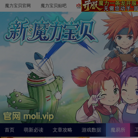
魔力宝贝官网
魔力宝贝贴吧
首页
萌新必读
文章攻略
游戏数据
魔易所