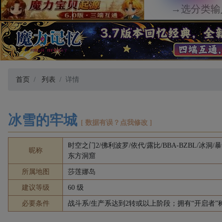
首页
列表
详情
冰雪的牢城
[ 数据有误？点我修改 ]
时空之门2/佛利波罗/依代/露比/BBA-BZBL/冰洞
昵称
东方洞窟
所属地图
莎莲娜岛
建议等级
60 级
必要条件
战斗系/生产系达到2转或以上阶段；拥有“开启者