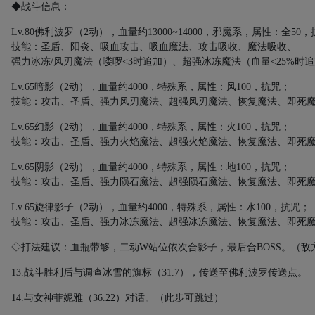
◆战斗信息：
Lv.80
佛利波罗
（
2
动）
，血量约
13000~14000
，邪魔系，属性：全
50
，
技能：圣盾、阳炎、吸血攻击、吸血魔法、攻击吸收、魔法吸收、
强力冰冻
/
风刃魔法（喽啰
<3
时追加）、超强冰冻魔法（血量
<25%
时追
Lv.65
暗影
（
2
动）
，血量约
4000
，特殊系，属性：风
100
，抗咒；
技能：攻击、圣盾、强力风刃魔法、超强风刃魔法、恢复魔法、即死
Lv.65
幻影
（
2
动）
，血量约
4000
，特殊系，属性：火
100
，抗咒；
技能：攻击、圣盾、强力火焰魔法、超强火焰魔法、恢复魔法、即死
Lv.65
阴影
（
2
动）
，血量约
4000
，特殊系，属性：地
100
，抗咒；
技能：攻击、圣盾、强力陨石魔法、超强陨石魔法、恢复魔法、即死
Lv.65
旋律影子
（
2
动）
，血量约
4000
，特殊系，属性：水
100
，抗咒；
技能：攻击、圣盾、强力冰冻魔法、超强冰冻魔法、恢复魔法、即死
◇打法建议：血瓶带够，二动
W
站位依次合影子，最后合
BOSS
。（敌
13.
战斗胜利后与调查冰雪的旗标（
31.7
），传送至佛利波罗传送点。
14.
与女神菲妮雅（
36.22
）对话。（此步可跳过）