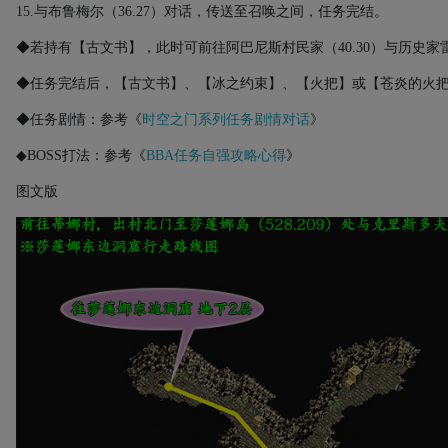
15.
与布鲁梅尔（
36.27
）对话，传送至召唤之间，任务完结。
◆若持有【古文书】，此时可前往阿巴尼斯村民家（
40.30
）与历史家
◆任务完结后，【古文书】、【冰之约束】、【火把】或【苍炎的火
◆任务剧情：参考《
时空之门系列任务剧情对话
》
◆
BOSS
打法：参考《
BBA
任务自强攻略心得
》
图文版