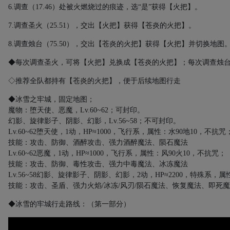
6.
调查（
17.46
）处被火燃烧过的痕迹，
选“是”
获得【火把】。
7.
调查圣火（
25.51
），交出【火把】获得【苍炎的火把】。
8.
调查烛台（
75.50
），交出【苍炎的火把】获得【火把】并切换地图
◆每次调查圣火，可将【火把】兑换成【苍炎的火把】；每次调查烛
◇推荐全队都持有【苍炎的火把】，便于后续地图行走
◆冰雪之牢城，固定地图；
魔物：堕天使、恶魔，
Lv.60~62
；可封印。
幻影、旋律影子、阴影、幻影，
Lv.56~58
；不可封印。
Lv.60~62
堕天使，
1
动，
HP≈1000
，飞行系，属性：水
90
地
10
，不抗咒
技能：攻击、防御、酒醉攻击、强力酒醉魔法、陨石魔法
Lv.60~62
恶魔，
1
动，
HP≈1000
，飞行系，属性：风
90
火
10
，不抗咒；
技能：攻击、防御、毒性攻击、强力中毒魔法、冰冻魔法
Lv.56~58
幻影、旋律影子、阴影、幻影，
2
动，
HP≈2200
，特殊系，属
技能：攻击、圣盾、强力火焰
/
冰冻
/
风刃
/
陨石魔法、恢复魔法、即死魔
◆冰雪的牢城行走路线：（第一部分）