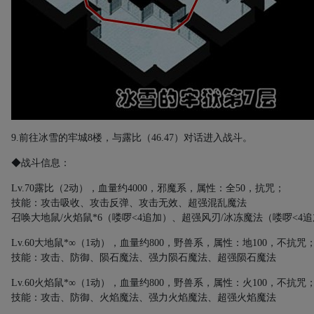
9.
前往冰雪的牢城
8
楼，与露比（
46.47
）对话进入战斗。
◆战斗信息：
Lv.70
露比（
2
动），血量约
4000
，邪魔系，属性：全
50
，抗咒；
技能：攻击吸收、攻击反弹、攻击无效、超强混乱魔法
召唤大地鼠
/
火焰鼠
*6
（喽啰
<4
追加）、超强风刃
/
冰冻魔法（喽啰
<4
追
Lv.60
大地鼠
*
∞（
1
动），血量约
800
，野兽系，属性：地
100
，不抗咒
技能：攻击、防御、陨石魔法、强力陨石魔法、超强陨石魔法
Lv.60
火焰鼠
*
∞（
1
动），血量约
800
，野兽系，属性：火
100
，不抗咒
技能：攻击、防御、火焰魔法、强力火焰魔法、超强火焰魔法