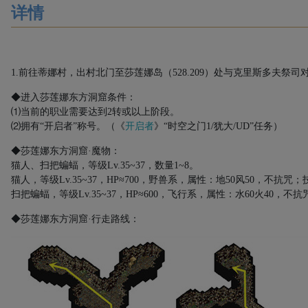
详情
1.
前往蒂娜村，出村北门至莎莲娜岛（
528.209
）处与克里斯多夫祭司
◆进入莎莲娜东方洞窟条件：
⑴
当前的职业需要达到
2
转或以上阶段。
⑵
拥有“开启者”称号。（《
开启者
》“时空之门
1/
犹大
/UD
”任务）
◆莎莲娜东方洞窟·魔物：
猫人、扫把蝙蝠，等级
Lv.35~37
，数量
1~8
。
猫人，等级
Lv.35~37
，
HP≈700
，野兽系，属性：地
50
风
50
，不抗咒；
扫把蝙蝠，等级
Lv.35~37
，
HP≈600
，飞行系，属性：水
60
火
40
，不抗
◆莎莲娜东方洞窟·行走路线：