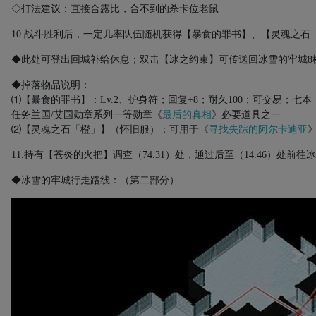
◇打法建议：直接合露比，合不到的杀卡位老鼠
10.
战斗胜利后，一定几率队伍随机获得【暴食的罪书】、【灵魂之石
◆此处可登出回城补给休息；双击【冰之约束】可传送回冰雪的牢城
8
◆掉落物品说明：
⑴【暴食的罪书】：
Lv.2
、护身符；回复
+8
；耐久
100
；可交易；七本
任务兰国
/
艾国勋章系列一等勋章《
最后的真相
》必要道具之一
⑵【灵魂之石「橙」】（怀旧服）：可用于《
寻找失踪的阿尔卡迪亚
11.
持有【苍炎的火把】调查（
74.31
）处，通过后至（
14.46
）处前往冰
◆冰雪的牢城行走路线：（第二部分）