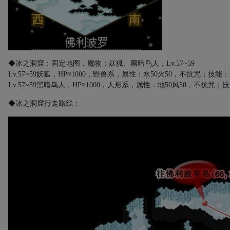
◆冰之洞窟：固定地图，魔物：妖狐、黑暗鸟人，
Lv.57~59
Lv.57~59
妖狐，
HP
≈
1000
，野兽系，属性：水
50
火
50
，不抗咒；技能：
Lv.57~59
黑暗鸟人，
HP≈1000
，人形系，属性：地
50
风
50
，不抗咒；技
◆冰之洞窟行走路线：