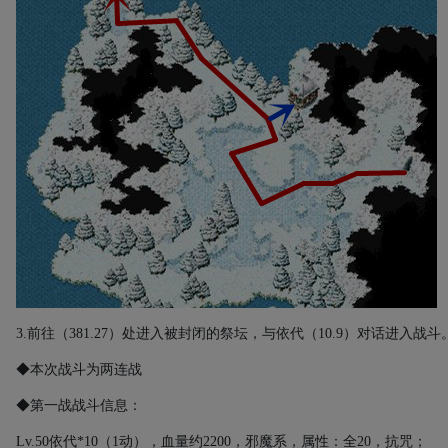
3.
前往（
381.27
）处进入被封闭的祭坛，与依代（
10.9
）对话进入战斗
◆本次战斗为两连战
◆第一战战斗信息：
Lv.50
依代
*10
（
1
动）
，血
量约
2200
，邪魔系，属性：全
20
，抗咒；