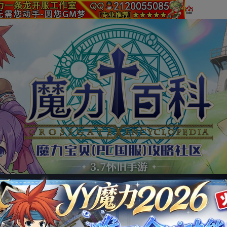
魔易所
工具
视频
社群
拍卖/代练
广告