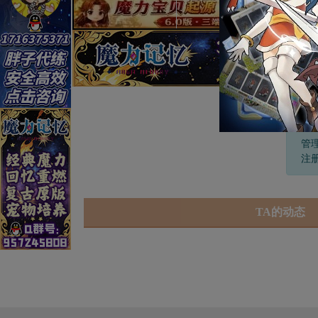
憨
管
注册
TA的动态