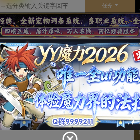
任务
我修改 ]
子类别
头盔