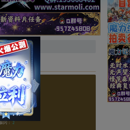
等级：0
MP：
50
防御：
16
躲闪：
2