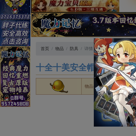
首页
物品
防具
详情
十全十美安全帽·改
[ 数据有误？点
物品类别
防具